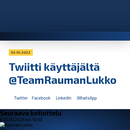
03.10.2022
Twiitti käyttäjältä
@TeamRaumanLukko
Twitter
Facebook
LinkedIn
WhatsApp
Seuraava kotiottelu
ti 01.09.2026 klo 18:30