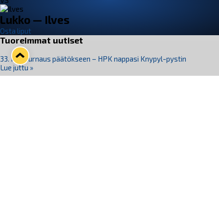
VS
Lukko — Ilves
Osta liput
Tuoreimmat uutiset
33. Pitsiturnaus päätökseen – HPK nappasi Knypyl-pystin
Lue juttu »
Otteluliput juhlakaudelle 26–27 nyt myynnissä!
Lue juttu »
Kiekko-Espoo voittaa historian ensimmäisen naisten
Pitsiturnauksen
Lue juttu »
Pitsiturnauksen päiväliput on loppuunmyyty – Pitsitunnelmaan
pääset myös Marina Vistan terassilla
Lue juttu »
Lukko ja pirkanmaalainen vaatevalmistaja Nousu yhteistyöhön
Lue juttu »
Seuraa Lukkoa somessa