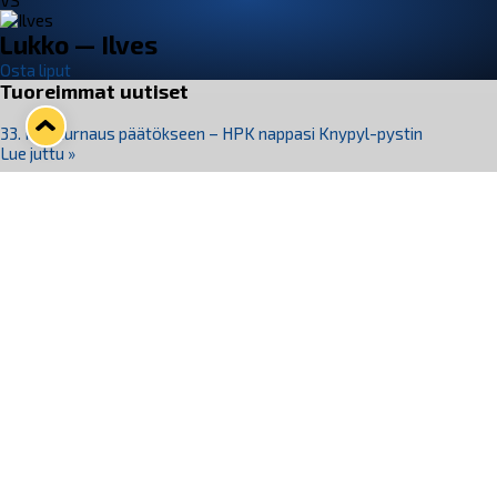
VS
Lukko — Ilves
Osta liput
Tuoreimmat uutiset
33. Pitsiturnaus päätökseen – HPK nappasi Knypyl-pystin
Lue juttu »
Otteluliput juhlakaudelle 26–27 nyt myynnissä!
Lue juttu »
Kiekko-Espoo voittaa historian ensimmäisen naisten
Pitsiturnauksen
Lue juttu »
Pitsiturnauksen päiväliput on loppuunmyyty – Pitsitunnelmaan
pääset myös Marina Vistan terassilla
Lue juttu »
Lukko ja pirkanmaalainen vaatevalmistaja Nousu yhteistyöhön
Lue juttu »
Seuraa Lukkoa somessa