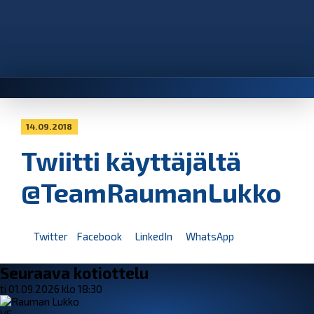
14.09.2018
Twiitti käyttäjältä
@TeamRaumanLukko
Twitter
Facebook
LinkedIn
WhatsApp
Seuraava kotiottelu
ti 01.09.2026 klo 18:30