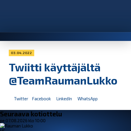
03.04.2022
Twiitti käyttäjältä
@TeamRaumanLukko
Twitter
Facebook
LinkedIn
WhatsApp
Seuraava kotiottelu
pe 07.08.2026 klo 10:00