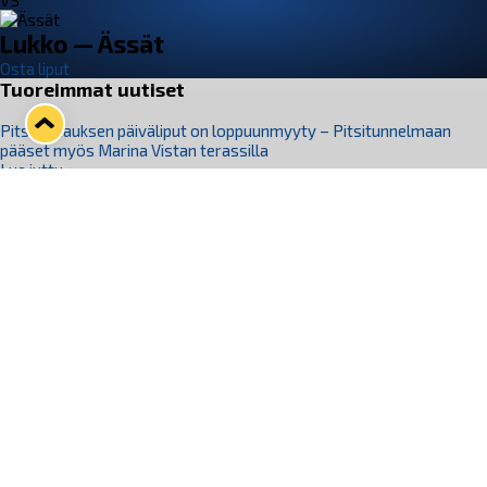
VS
Lukko — Ässät
Osta liput
Tuoreimmat uutiset
Pitsiturnauksen päiväliput on loppuunmyyty – Pitsitunnelmaan
pääset myös Marina Vistan terassilla
Lue juttu »
Lukko ja pirkanmaalainen vaatevalmistaja Nousu yhteistyöhön
Lue juttu »
Aapo Vanninen Nuorten Leijonien mukana
Lue juttu »
Rauman Lukko Oy on ostanut Marina Vista Oy:n liiketoiminnan
Raumalta
Lue juttu »
Varausviikonloppu oli kiireinen Jakub Florisille
Lue juttu »
Seuraa Lukkoa somessa