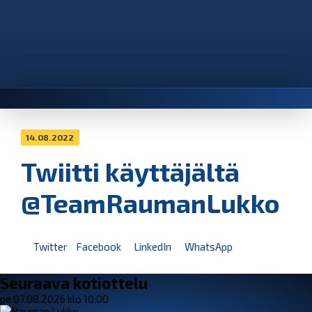
14.08.2022
Twiitti käyttäjältä
@TeamRaumanLukko
Twitter
Facebook
LinkedIn
WhatsApp
Seuraava kotiottelu
pe 07.08.2026 klo 10:00