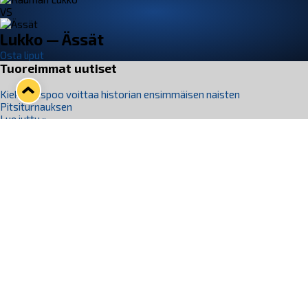
VS
Lukko — Ässät
Osta liput
Tuoreimmat uutiset
Kiekko-Espoo voittaa historian ensimmäisen naisten
Pitsiturnauksen
Lue juttu »
Pitsiturnauksen päiväliput on loppuunmyyty – Pitsitunnelmaan
pääset myös Marina Vistan terassilla
Lue juttu »
Lukko ja pirkanmaalainen vaatevalmistaja Nousu yhteistyöhön
Lue juttu »
Aapo Vanninen Nuorten Leijonien mukana
Lue juttu »
Rauman Lukko Oy on ostanut Marina Vista Oy:n liiketoiminnan
Raumalta
Lue juttu »