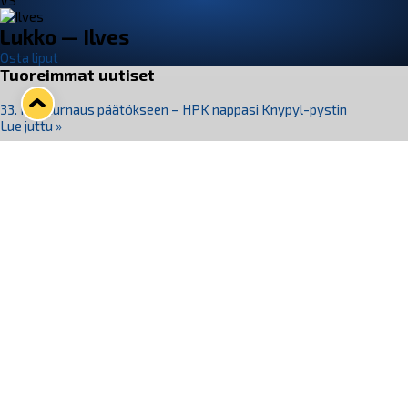
VS
Lukko — Ilves
Osta liput
Tuoreimmat uutiset
33. Pitsiturnaus päätökseen – HPK nappasi Knypyl-pystin
Lue juttu »
Otteluliput juhlakaudelle 26–27 nyt myynnissä!
Lue juttu »
Kiekko-Espoo voittaa historian ensimmäisen naisten
Pitsiturnauksen
Lue juttu »
Pitsiturnauksen päiväliput on loppuunmyyty – Pitsitunnelmaan
pääset myös Marina Vistan terassilla
Lue juttu »
Lukko ja pirkanmaalainen vaatevalmistaja Nousu yhteistyöhön
Lue juttu »
Seuraa Lukkoa somessa