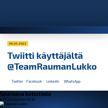
09.03.2023
Twiitti käyttäjältä
@TeamRaumanLukko
Twitter
Facebook
LinkedIn
WhatsApp
Seuraava kotiottelu
ti 01.09.2026 klo 18:30