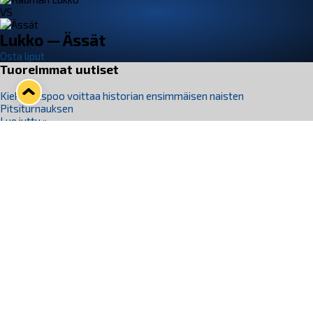
VS
Lukko — Ässät
Osta liput
Tuoreimmat uutiset
Kiekko-Espoo voittaa historian ensimmäisen naisten
Pitsiturnauksen
Lue juttu »
Pitsiturnauksen päiväliput on loppuunmyyty – Pitsitunnelmaan
pääset myös Marina Vistan terassilla
Lue juttu »
Lukko ja pirkanmaalainen vaatevalmistaja Nousu yhteistyöhön
Lue juttu »
Aapo Vanninen Nuorten Leijonien mukana
Lue juttu »
Rauman Lukko Oy on ostanut Marina Vista Oy:n liiketoiminnan
Raumalta
Lue juttu »