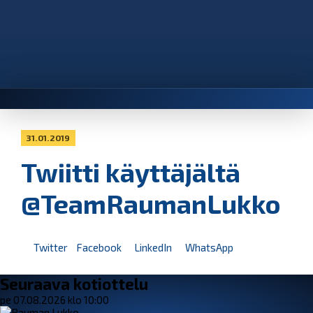
31.01.2019
Twiitti käyttäjältä
@TeamRaumanLukko
Twitter
Facebook
LinkedIn
WhatsApp
Seuraava kotiottelu
pe 07.08.2026 klo 10:00