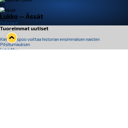
VS
Lukko — Ässät
Osta liput
Tuoreimmat uutiset
Kiekko-Espoo voittaa historian ensimmäisen naisten
Pitsiturnauksen
Lue juttu »
Pitsiturnauksen päiväliput on loppuunmyyty – Pitsitunnelmaan
pääset myös Marina Vistan terassilla
Lue juttu »
Lukko ja pirkanmaalainen vaatevalmistaja Nousu yhteistyöhön
Lue juttu »
Aapo Vanninen Nuorten Leijonien mukana
Lue juttu »
Rauman Lukko Oy on ostanut Marina Vista Oy:n liiketoiminnan
Raumalta
Lue juttu »