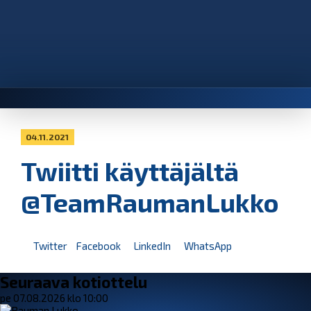
04.11.2021
Twiitti käyttäjältä
@TeamRaumanLukko
Twitter
Facebook
LinkedIn
WhatsApp
Seuraava kotiottelu
pe 07.08.2026 klo 10:00