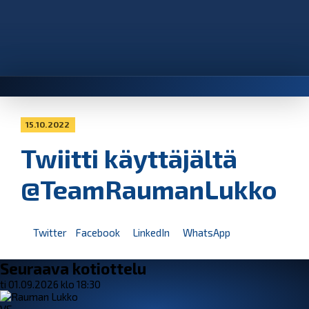
15.10.2022
Twiitti käyttäjältä
@TeamRaumanLukko
Twitter
Facebook
LinkedIn
WhatsApp
Seuraava kotiottelu
ti 01.09.2026 klo 18:30