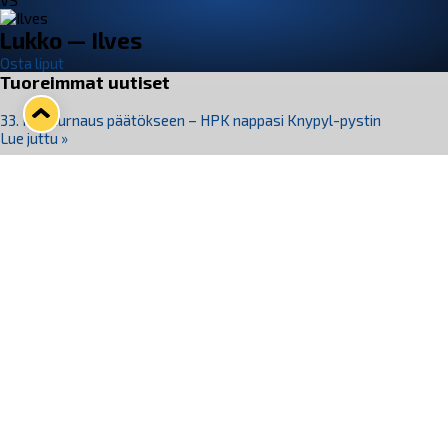
VS
Lukko — Ilves
Osta liput
Tuoreimmat uutiset
33. Pitsiturnaus päätökseen – HPK nappasi Knypyl-pystin
Lue juttu »
Otteluliput juhlakaudelle 26–27 nyt myynnissä!
Lue juttu »
Kiekko-Espoo voittaa historian ensimmäisen naisten
Pitsiturnauksen
Lue juttu »
Pitsiturnauksen päiväliput on loppuunmyyty – Pitsitunnelmaan
pääset myös Marina Vistan terassilla
Lue juttu »
Lukko ja pirkanmaalainen vaatevalmistaja Nousu yhteistyöhön
Lue juttu »
Seuraa Lukkoa somessa