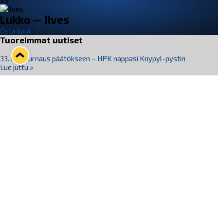
VS
Lukko — Ilves
Osta liput
Tuoreimmat uutiset
33. Pitsiturnaus päätökseen – HPK nappasi Knypyl-pystin
Lue juttu »
Otteluliput juhlakaudelle 26–27 nyt myynnissä!
Lue juttu »
Kiekko-Espoo voittaa historian ensimmäisen naisten
Pitsiturnauksen
Lue juttu »
Pitsiturnauksen päiväliput on loppuunmyyty – Pitsitunnelmaan
pääset myös Marina Vistan terassilla
Lue juttu »
Lukko ja pirkanmaalainen vaatevalmistaja Nousu yhteistyöhön
Lue juttu »
Seuraa Lukkoa somessa