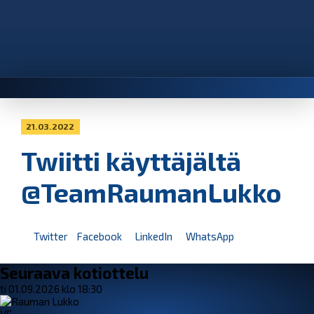
21.03.2022
Twiitti käyttäjältä
@TeamRaumanLukko
Twitter
Facebook
LinkedIn
WhatsApp
Seuraava kotiottelu
ti 01.09.2026 klo 18:30