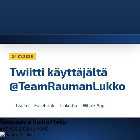
24.01.2023
Twiitti käyttäjältä
@TeamRaumanLukko
Twitter
Facebook
LinkedIn
WhatsApp
Seuraava kotiottelu
pe 07.08.2026 klo 10:00