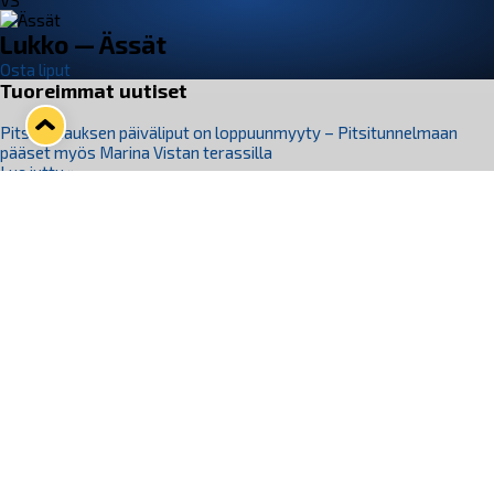
VS
Lukko — Ässät
Osta liput
Tuoreimmat uutiset
Pitsiturnauksen päiväliput on loppuunmyyty – Pitsitunnelmaan
pääset myös Marina Vistan terassilla
Lue juttu »
Lukko ja pirkanmaalainen vaatevalmistaja Nousu yhteistyöhön
Lue juttu »
Aapo Vanninen Nuorten Leijonien mukana
Lue juttu »
Rauman Lukko Oy on ostanut Marina Vista Oy:n liiketoiminnan
Raumalta
Lue juttu »
Varausviikonloppu oli kiireinen Jakub Florisille
Lue juttu »
Seuraa Lukkoa somessa