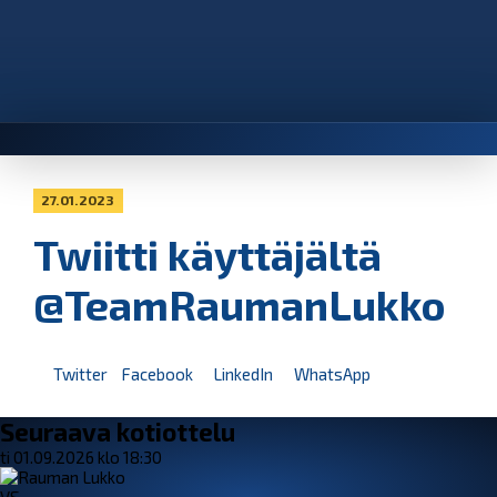
27.01.2023
Twiitti käyttäjältä
@TeamRaumanLukko
Twitter
Facebook
LinkedIn
WhatsApp
Seuraava kotiottelu
ti 01.09.2026 klo 18:30