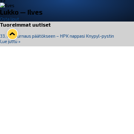
VS
Lukko — Ilves
Osta liput
Tuoreimmat uutiset
33. Pitsiturnaus päätökseen – HPK nappasi Knypyl-pystin
Lue juttu »
Otteluliput juhlakaudelle 26–27 nyt myynnissä!
Lue juttu »
Kiekko-Espoo voittaa historian ensimmäisen naisten
Pitsiturnauksen
Lue juttu »
Pitsiturnauksen päiväliput on loppuunmyyty – Pitsitunnelmaan
pääset myös Marina Vistan terassilla
Lue juttu »
Lukko ja pirkanmaalainen vaatevalmistaja Nousu yhteistyöhön
Lue juttu »
Seuraa Lukkoa somessa