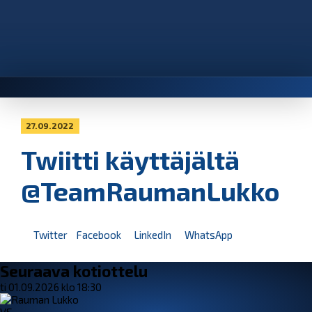
27.09.2022
Twiitti käyttäjältä
@TeamRaumanLukko
Twitter
Facebook
LinkedIn
WhatsApp
Seuraava kotiottelu
ti 01.09.2026 klo 18:30