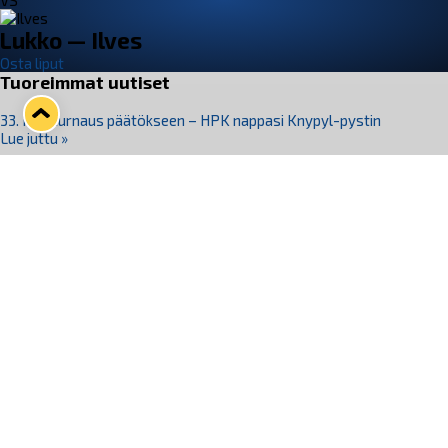
VS
Lukko — Ilves
Osta liput
Tuoreimmat uutiset
33. Pitsiturnaus päätökseen – HPK nappasi Knypyl-pystin
Lue juttu »
Otteluliput juhlakaudelle 26–27 nyt myynnissä!
Lue juttu »
Kiekko-Espoo voittaa historian ensimmäisen naisten
Pitsiturnauksen
Lue juttu »
Pitsiturnauksen päiväliput on loppuunmyyty – Pitsitunnelmaan
pääset myös Marina Vistan terassilla
Lue juttu »
Lukko ja pirkanmaalainen vaatevalmistaja Nousu yhteistyöhön
Lue juttu »
Seuraa Lukkoa somessa