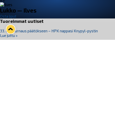
VS
Lukko — Ilves
Osta liput
Tuoreimmat uutiset
33. Pitsiturnaus päätökseen – HPK nappasi Knypyl-pystin
Lue juttu »
Otteluliput juhlakaudelle 26–27 nyt myynnissä!
Lue juttu »
Kiekko-Espoo voittaa historian ensimmäisen naisten
Pitsiturnauksen
Lue juttu »
Pitsiturnauksen päiväliput on loppuunmyyty – Pitsitunnelmaan
pääset myös Marina Vistan terassilla
Lue juttu »
Lukko ja pirkanmaalainen vaatevalmistaja Nousu yhteistyöhön
Lue juttu »
Seuraa Lukkoa somessa