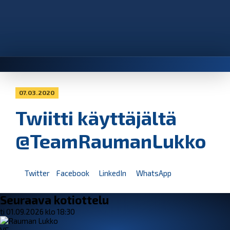
07.03.2020
Twiitti käyttäjältä
@TeamRaumanLukko
Twitter
Facebook
LinkedIn
WhatsApp
Seuraava kotiottelu
ti 01.09.2026 klo 18:30