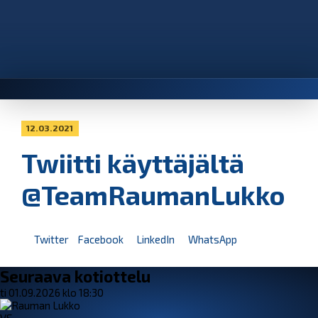
12.03.2021
Twiitti käyttäjältä
@TeamRaumanLukko
Twitter
Facebook
LinkedIn
WhatsApp
Seuraava kotiottelu
ti 01.09.2026 klo 18:30