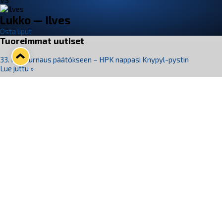
VS
Lukko — Ilves
Osta liput
Tuoreimmat uutiset
33. Pitsiturnaus päätökseen – HPK nappasi Knypyl-pystin
Lue juttu »
Otteluliput juhlakaudelle 26–27 nyt myynnissä!
Lue juttu »
Kiekko-Espoo voittaa historian ensimmäisen naisten
Pitsiturnauksen
Lue juttu »
Pitsiturnauksen päiväliput on loppuunmyyty – Pitsitunnelmaan
pääset myös Marina Vistan terassilla
Lue juttu »
Lukko ja pirkanmaalainen vaatevalmistaja Nousu yhteistyöhön
Lue juttu »
Seuraa Lukkoa somessa