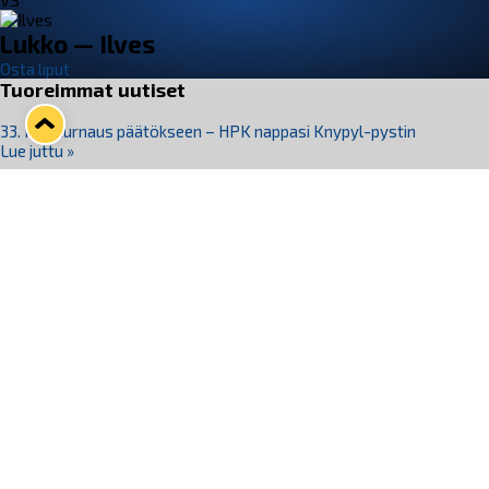
VS
Lukko — Ilves
Osta liput
Tuoreimmat uutiset
33. Pitsiturnaus päätökseen – HPK nappasi Knypyl-pystin
Lue juttu »
Otteluliput juhlakaudelle 26–27 nyt myynnissä!
Lue juttu »
Kiekko-Espoo voittaa historian ensimmäisen naisten
Pitsiturnauksen
Lue juttu »
Pitsiturnauksen päiväliput on loppuunmyyty – Pitsitunnelmaan
pääset myös Marina Vistan terassilla
Lue juttu »
Lukko ja pirkanmaalainen vaatevalmistaja Nousu yhteistyöhön
Lue juttu »
Seuraa Lukkoa somessa