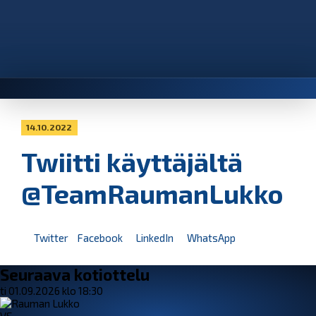
14.10.2022
Twiitti käyttäjältä
@TeamRaumanLukko
Twitter
Facebook
LinkedIn
WhatsApp
Seuraava kotiottelu
ti 01.09.2026 klo 18:30