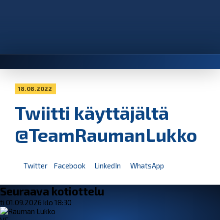
18.08.2022
Twiitti käyttäjältä
@TeamRaumanLukko
Twitter
Facebook
LinkedIn
WhatsApp
Seuraava kotiottelu
ti 01.09.2026 klo 18:30