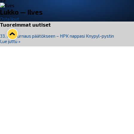
VS
Lukko — Ilves
Osta liput
Tuoreimmat uutiset
33. Pitsiturnaus päätökseen – HPK nappasi Knypyl-pystin
Lue juttu »
Otteluliput juhlakaudelle 26–27 nyt myynnissä!
Lue juttu »
Kiekko-Espoo voittaa historian ensimmäisen naisten
Pitsiturnauksen
Lue juttu »
Pitsiturnauksen päiväliput on loppuunmyyty – Pitsitunnelmaan
pääset myös Marina Vistan terassilla
Lue juttu »
Lukko ja pirkanmaalainen vaatevalmistaja Nousu yhteistyöhön
Lue juttu »
Seuraa Lukkoa somessa