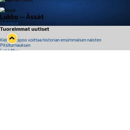
VS
Lukko — Ässät
Osta liput
Tuoreimmat uutiset
Kiekko-Espoo voittaa historian ensimmäisen naisten
Pitsiturnauksen
Lue juttu »
Pitsiturnauksen päiväliput on loppuunmyyty – Pitsitunnelmaan
pääset myös Marina Vistan terassilla
Lue juttu »
Lukko ja pirkanmaalainen vaatevalmistaja Nousu yhteistyöhön
Lue juttu »
Aapo Vanninen Nuorten Leijonien mukana
Lue juttu »
Rauman Lukko Oy on ostanut Marina Vista Oy:n liiketoiminnan
Raumalta
Lue juttu »