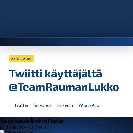
26.04.2019
Twiitti käyttäjältä
@TeamRaumanLukko
Twitter
Facebook
LinkedIn
WhatsApp
Seuraava kotiottelu
pe 07.08.2026 klo 10:00