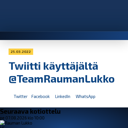
25.03.2022
Twiitti käyttäjältä
@TeamRaumanLukko
Twitter
Facebook
LinkedIn
WhatsApp
Seuraava kotiottelu
pe 07.08.2026 klo 10:00