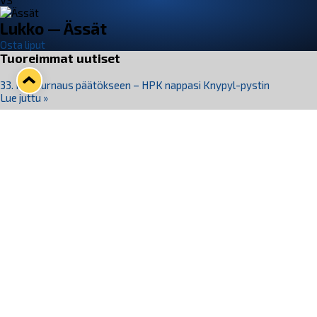
VS
Lukko — Ässät
Osta liput
Tuoreimmat uutiset
33. Pitsiturnaus päätökseen – HPK nappasi Knypyl-pystin
Lue juttu »
Otteluliput juhlakaudelle 26–27 nyt myynnissä!
Lue juttu »
Kiekko-Espoo voittaa historian ensimmäisen naisten
Pitsiturnauksen
Lue juttu »
Pitsiturnauksen päiväliput on loppuunmyyty – Pitsitunnelmaan
pääset myös Marina Vistan terassilla
Lue juttu »
Lukko ja pirkanmaalainen vaatevalmistaja Nousu yhteistyöhön
Lue juttu »
Seuraa Lukkoa somessa