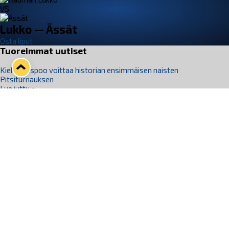
VS
Lukko — Ässät
Osta liput
Tuoreimmat uutiset
Kiekko-Espoo voittaa historian ensimmäisen naisten
Pitsiturnauksen
Lue juttu »
Pitsiturnauksen päiväliput on loppuunmyyty – Pitsitunnelmaan
pääset myös Marina Vistan terassilla
Lue juttu »
Lukko ja pirkanmaalainen vaatevalmistaja Nousu yhteistyöhön
Lue juttu »
Aapo Vanninen Nuorten Leijonien mukana
Lue juttu »
Rauman Lukko Oy on ostanut Marina Vista Oy:n liiketoiminnan
Raumalta
Lue juttu »