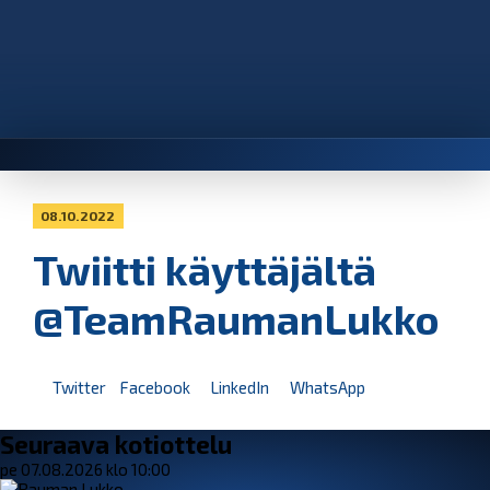
08.10.2022
Twiitti käyttäjältä
@TeamRaumanLukko
Twitter
Facebook
LinkedIn
WhatsApp
Seuraava kotiottelu
pe 07.08.2026 klo 10:00