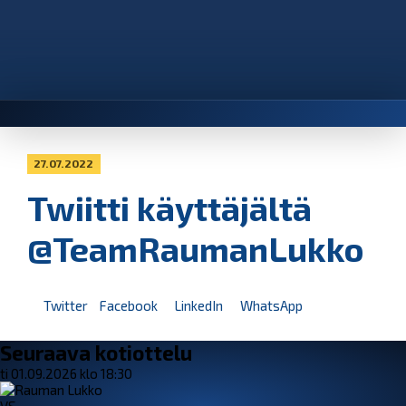
27.07.2022
Twiitti käyttäjältä
@TeamRaumanLukko
Twitter
Facebook
LinkedIn
WhatsApp
Seuraava kotiottelu
ti 01.09.2026 klo 18:30