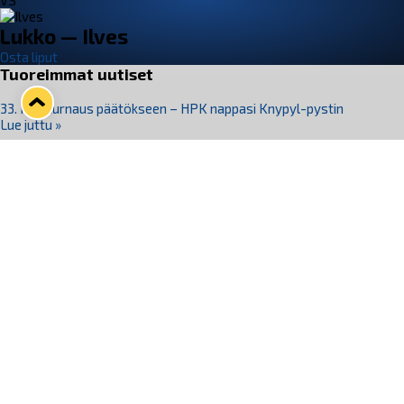
VS
Lukko — Ilves
Osta liput
Tuoreimmat uutiset
33. Pitsiturnaus päätökseen – HPK nappasi Knypyl-pystin
Lue juttu »
Otteluliput juhlakaudelle 26–27 nyt myynnissä!
Lue juttu »
Kiekko-Espoo voittaa historian ensimmäisen naisten
Pitsiturnauksen
Lue juttu »
Pitsiturnauksen päiväliput on loppuunmyyty – Pitsitunnelmaan
pääset myös Marina Vistan terassilla
Lue juttu »
Lukko ja pirkanmaalainen vaatevalmistaja Nousu yhteistyöhön
Lue juttu »
Seuraa Lukkoa somessa