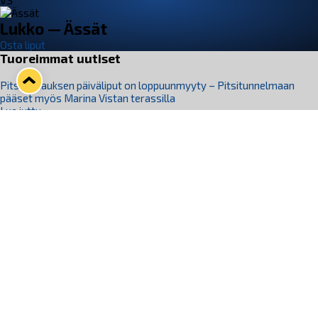
VS
Lukko — Ässät
Osta liput
Tuoreimmat uutiset
Pitsiturnauksen päiväliput on loppuunmyyty – Pitsitunnelmaan
pääset myös Marina Vistan terassilla
Lue juttu »
Lukko ja pirkanmaalainen vaatevalmistaja Nousu yhteistyöhön
Lue juttu »
Aapo Vanninen Nuorten Leijonien mukana
Lue juttu »
Rauman Lukko Oy on ostanut Marina Vista Oy:n liiketoiminnan
Raumalta
Lue juttu »
Varausviikonloppu oli kiireinen Jakub Florisille
Lue juttu »
Seuraa Lukkoa somessa