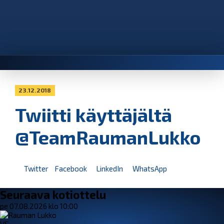
23.12.2018
Twiitti käyttäjältä
@TeamRaumanLukko
Twitter
Facebook
LinkedIn
WhatsApp
Seuraava kotiottelu
pe 07.08.2026 klo 10:00