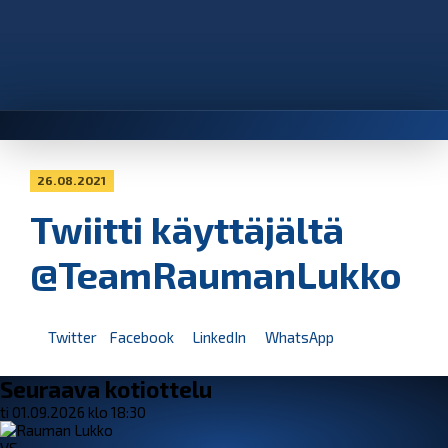
26.08.2021
Twiitti käyttäjältä
@TeamRaumanLukko
Twitter
Facebook
LinkedIn
WhatsApp
Seuraava kotiottelu
ti 01.09.2026 klo 18:30