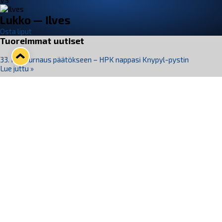
VS
Lukko — Ilves
Osta liput
Tuoreimmat uutiset
33. Pitsiturnaus päätökseen – HPK nappasi Knypyl-pystin
Lue juttu »
Otteluliput juhlakaudelle 26–27 nyt myynnissä!
Lue juttu »
Kiekko-Espoo voittaa historian ensimmäisen naisten
Pitsiturnauksen
Lue juttu »
Pitsiturnauksen päiväliput on loppuunmyyty – Pitsitunnelmaan
pääset myös Marina Vistan terassilla
Lue juttu »
Lukko ja pirkanmaalainen vaatevalmistaja Nousu yhteistyöhön
Lue juttu »
Seuraa Lukkoa somessa