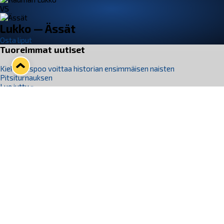
VS
Lukko — Ässät
Osta liput
Tuoreimmat uutiset
Kiekko-Espoo voittaa historian ensimmäisen naisten
Pitsiturnauksen
Lue juttu »
Pitsiturnauksen päiväliput on loppuunmyyty – Pitsitunnelmaan
pääset myös Marina Vistan terassilla
Lue juttu »
Lukko ja pirkanmaalainen vaatevalmistaja Nousu yhteistyöhön
Lue juttu »
Aapo Vanninen Nuorten Leijonien mukana
Lue juttu »
Rauman Lukko Oy on ostanut Marina Vista Oy:n liiketoiminnan
Raumalta
Lue juttu »