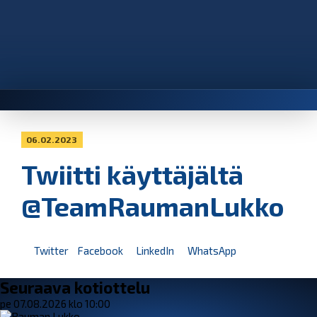
06.02.2023
Twiitti käyttäjältä
@TeamRaumanLukko
Twitter
Facebook
LinkedIn
WhatsApp
Seuraava kotiottelu
pe 07.08.2026 klo 10:00