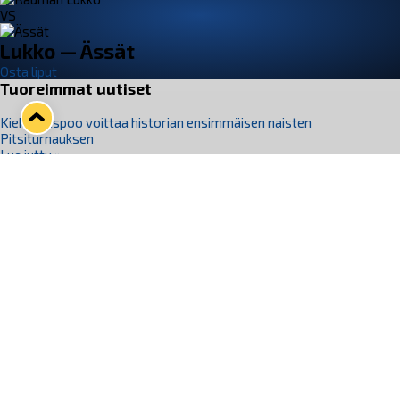
VS
Lukko — Ässät
Osta liput
Tuoreimmat uutiset
Kiekko-Espoo voittaa historian ensimmäisen naisten
Pitsiturnauksen
Lue juttu »
Pitsiturnauksen päiväliput on loppuunmyyty – Pitsitunnelmaan
pääset myös Marina Vistan terassilla
Lue juttu »
Lukko ja pirkanmaalainen vaatevalmistaja Nousu yhteistyöhön
Lue juttu »
Aapo Vanninen Nuorten Leijonien mukana
Lue juttu »
Rauman Lukko Oy on ostanut Marina Vista Oy:n liiketoiminnan
Raumalta
Lue juttu »