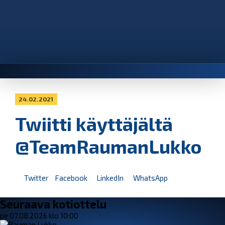
24.02.2021
Twiitti käyttäjältä
@TeamRaumanLukko
Twitter
Facebook
LinkedIn
WhatsApp
Seuraava kotiottelu
pe 07.08.2026 klo 10:00