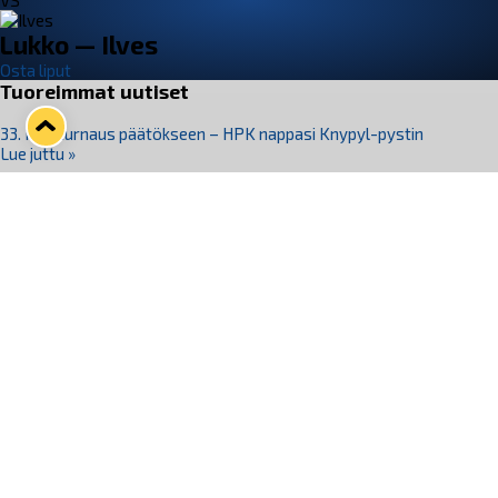
VS
Lukko — Ilves
Osta liput
Tuoreimmat uutiset
33. Pitsiturnaus päätökseen – HPK nappasi Knypyl-pystin
Lue juttu »
Otteluliput juhlakaudelle 26–27 nyt myynnissä!
Lue juttu »
Kiekko-Espoo voittaa historian ensimmäisen naisten
Pitsiturnauksen
Lue juttu »
Pitsiturnauksen päiväliput on loppuunmyyty – Pitsitunnelmaan
pääset myös Marina Vistan terassilla
Lue juttu »
Lukko ja pirkanmaalainen vaatevalmistaja Nousu yhteistyöhön
Lue juttu »
Seuraa Lukkoa somessa