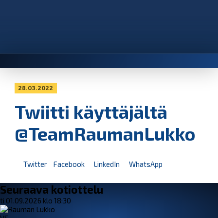
28.03.2022
Twiitti käyttäjältä
@TeamRaumanLukko
Twitter
Facebook
LinkedIn
WhatsApp
Seuraava kotiottelu
ti 01.09.2026 klo 18:30