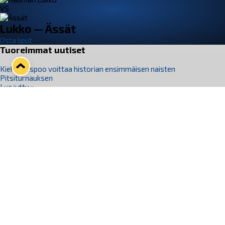
VS
Lukko — Ässät
Osta liput
Tuoreimmat uutiset
Kiekko-Espoo voittaa historian ensimmäisen naisten
Pitsiturnauksen
Lue juttu »
Pitsiturnauksen päiväliput on loppuunmyyty – Pitsitunnelmaan
pääset myös Marina Vistan terassilla
Lue juttu »
Lukko ja pirkanmaalainen vaatevalmistaja Nousu yhteistyöhön
Lue juttu »
Aapo Vanninen Nuorten Leijonien mukana
Lue juttu »
Rauman Lukko Oy on ostanut Marina Vista Oy:n liiketoiminnan
Raumalta
Lue juttu »