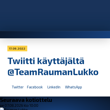
17.09.2022
Twiitti käyttäjältä
@TeamRaumanLukko
Twitter
Facebook
LinkedIn
WhatsApp
Seuraava kotiottelu
pe 07.08.2026 klo 10:00