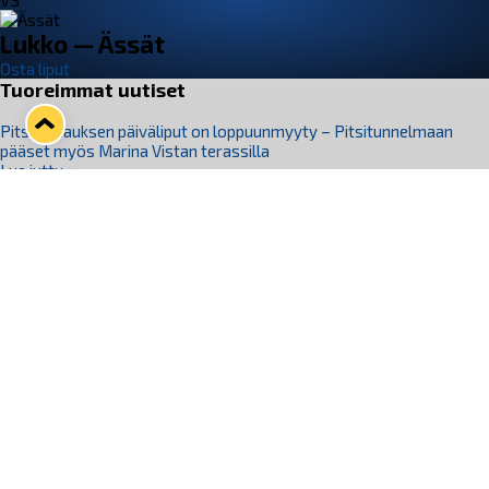
VS
Lukko — Ässät
Osta liput
Tuoreimmat uutiset
Pitsiturnauksen päiväliput on loppuunmyyty – Pitsitunnelmaan
pääset myös Marina Vistan terassilla
Lue juttu »
Lukko ja pirkanmaalainen vaatevalmistaja Nousu yhteistyöhön
Lue juttu »
Aapo Vanninen Nuorten Leijonien mukana
Lue juttu »
Rauman Lukko Oy on ostanut Marina Vista Oy:n liiketoiminnan
Raumalta
Lue juttu »
Varausviikonloppu oli kiireinen Jakub Florisille
Lue juttu »
Seuraa Lukkoa somessa