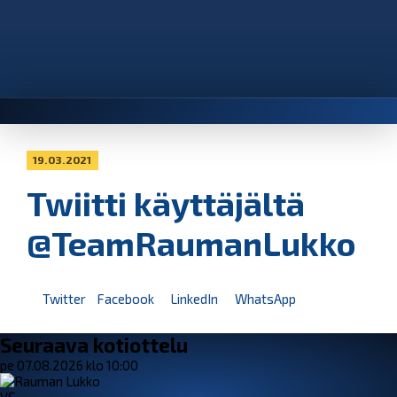
19.03.2021
Twiitti käyttäjältä
@TeamRaumanLukko
Twitter
Facebook
LinkedIn
WhatsApp
Seuraava kotiottelu
pe 07.08.2026 klo 10:00