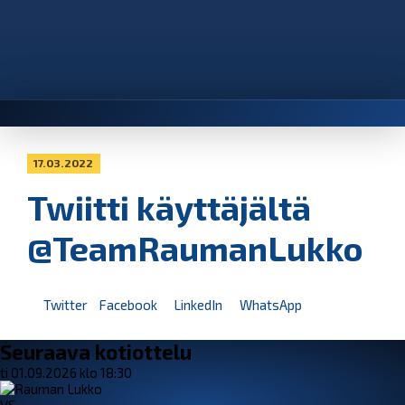
17.03.2022
Twiitti käyttäjältä
@TeamRaumanLukko
Twitter
Facebook
LinkedIn
WhatsApp
Seuraava kotiottelu
ti 01.09.2026 klo 18:30