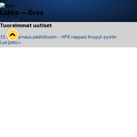
VS
Lukko — Ilves
Osta liput
Tuoreimmat uutiset
33. Pitsiturnaus päätökseen – HPK nappasi Knypyl-pystin
Lue juttu »
Otteluliput juhlakaudelle 26–27 nyt myynnissä!
Lue juttu »
Kiekko-Espoo voittaa historian ensimmäisen naisten
Pitsiturnauksen
Lue juttu »
Pitsiturnauksen päiväliput on loppuunmyyty – Pitsitunnelmaan
pääset myös Marina Vistan terassilla
Lue juttu »
Lukko ja pirkanmaalainen vaatevalmistaja Nousu yhteistyöhön
Lue juttu »
Seuraa Lukkoa somessa