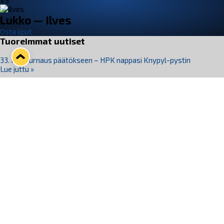
VS
Lukko — Ilves
Osta liput
Tuoreimmat uutiset
33. Pitsiturnaus päätökseen – HPK nappasi Knypyl-pystin
Lue juttu »
Otteluliput juhlakaudelle 26–27 nyt myynnissä!
Lue juttu »
Kiekko-Espoo voittaa historian ensimmäisen naisten
Pitsiturnauksen
Lue juttu »
Pitsiturnauksen päiväliput on loppuunmyyty – Pitsitunnelmaan
pääset myös Marina Vistan terassilla
Lue juttu »
Lukko ja pirkanmaalainen vaatevalmistaja Nousu yhteistyöhön
Lue juttu »
Seuraa Lukkoa somessa