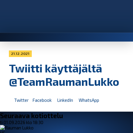
21.12.2021
Twiitti käyttäjältä
@TeamRaumanLukko
Twitter
Facebook
LinkedIn
WhatsApp
Seuraava kotiottelu
ti 01.09.2026 klo 18:30