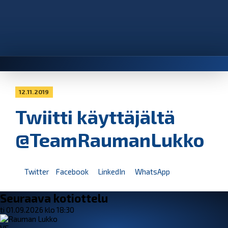
12.11.2019
Twiitti käyttäjältä
@TeamRaumanLukko
Twitter
Facebook
LinkedIn
WhatsApp
Seuraava kotiottelu
ti 01.09.2026 klo 18:30