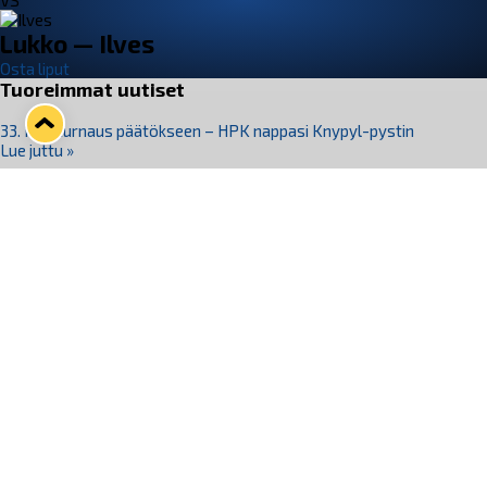
VS
Lukko — Ilves
Osta liput
Tuoreimmat uutiset
33. Pitsiturnaus päätökseen – HPK nappasi Knypyl-pystin
Lue juttu »
Otteluliput juhlakaudelle 26–27 nyt myynnissä!
Lue juttu »
Kiekko-Espoo voittaa historian ensimmäisen naisten
Pitsiturnauksen
Lue juttu »
Pitsiturnauksen päiväliput on loppuunmyyty – Pitsitunnelmaan
pääset myös Marina Vistan terassilla
Lue juttu »
Lukko ja pirkanmaalainen vaatevalmistaja Nousu yhteistyöhön
Lue juttu »
Seuraa Lukkoa somessa