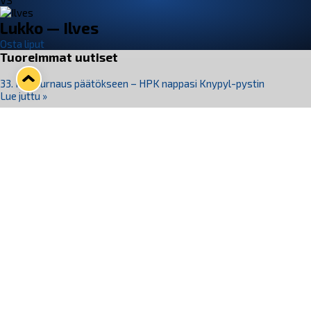
VS
Lukko — Ilves
Osta liput
Tuoreimmat uutiset
33. Pitsiturnaus päätökseen – HPK nappasi Knypyl-pystin
Lue juttu »
Otteluliput juhlakaudelle 26–27 nyt myynnissä!
Lue juttu »
Kiekko-Espoo voittaa historian ensimmäisen naisten
Pitsiturnauksen
Lue juttu »
Pitsiturnauksen päiväliput on loppuunmyyty – Pitsitunnelmaan
pääset myös Marina Vistan terassilla
Lue juttu »
Lukko ja pirkanmaalainen vaatevalmistaja Nousu yhteistyöhön
Lue juttu »
Seuraa Lukkoa somessa