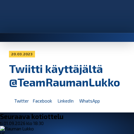
20.03.2023
Twiitti käyttäjältä
@TeamRaumanLukko
Twitter
Facebook
LinkedIn
WhatsApp
Seuraava kotiottelu
ti 01.09.2026 klo 18:30