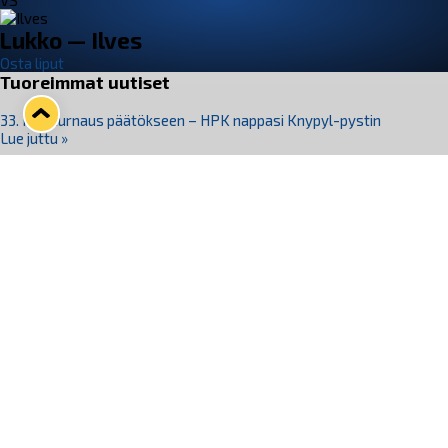
VS
Lukko — Ilves
Osta liput
Tuoreimmat uutiset
33. Pitsiturnaus päätökseen – HPK nappasi Knypyl-pystin
Lue juttu »
Otteluliput juhlakaudelle 26–27 nyt myynnissä!
Lue juttu »
Kiekko-Espoo voittaa historian ensimmäisen naisten
Pitsiturnauksen
Lue juttu »
Pitsiturnauksen päiväliput on loppuunmyyty – Pitsitunnelmaan
pääset myös Marina Vistan terassilla
Lue juttu »
Lukko ja pirkanmaalainen vaatevalmistaja Nousu yhteistyöhön
Lue juttu »
Seuraa Lukkoa somessa