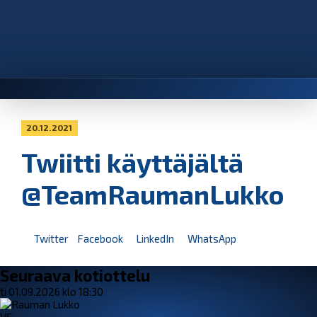
20.12.2021
Twiitti käyttäjältä
@TeamRaumanLukko
Twitter
Facebook
LinkedIn
WhatsApp
Seuraava kotiottelu
ti 01.09.2026 klo 18:30