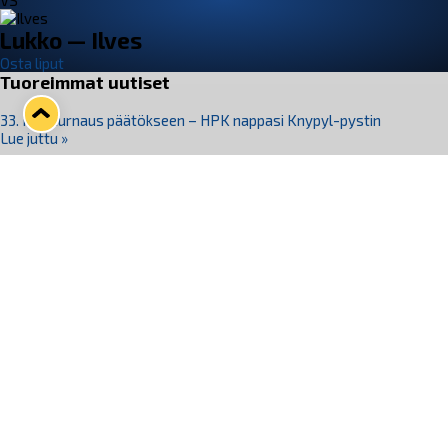
VS
Lukko — Ilves
Osta liput
Tuoreimmat uutiset
33. Pitsiturnaus päätökseen – HPK nappasi Knypyl-pystin
Lue juttu »
Otteluliput juhlakaudelle 26–27 nyt myynnissä!
Lue juttu »
Kiekko-Espoo voittaa historian ensimmäisen naisten
Pitsiturnauksen
Lue juttu »
Pitsiturnauksen päiväliput on loppuunmyyty – Pitsitunnelmaan
pääset myös Marina Vistan terassilla
Lue juttu »
Lukko ja pirkanmaalainen vaatevalmistaja Nousu yhteistyöhön
Lue juttu »
Seuraa Lukkoa somessa