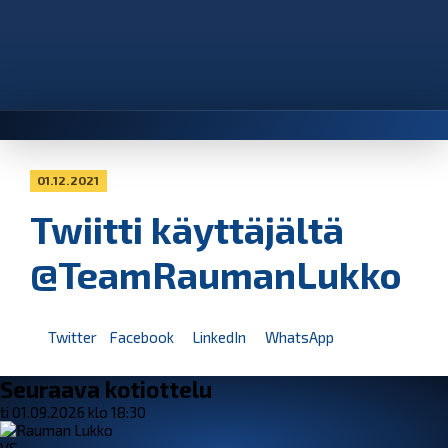
01.12.2021
Twiitti käyttäjältä
@TeamRaumanLukko
Twitter
Facebook
LinkedIn
WhatsApp
Seuraava kotiottelu
ti 01.09.2026 klo 18:30