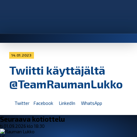
14.01.2023
Twiitti käyttäjältä
@TeamRaumanLukko
Twitter
Facebook
LinkedIn
WhatsApp
Seuraava kotiottelu
ti 01.09.2026 klo 18:30