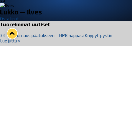
VS
Lukko — Ilves
Osta liput
Tuoreimmat uutiset
33. Pitsiturnaus päätökseen – HPK nappasi Knypyl-pystin
Lue juttu »
Otteluliput juhlakaudelle 26–27 nyt myynnissä!
Lue juttu »
Kiekko-Espoo voittaa historian ensimmäisen naisten
Pitsiturnauksen
Lue juttu »
Pitsiturnauksen päiväliput on loppuunmyyty – Pitsitunnelmaan
pääset myös Marina Vistan terassilla
Lue juttu »
Lukko ja pirkanmaalainen vaatevalmistaja Nousu yhteistyöhön
Lue juttu »
Seuraa Lukkoa somessa