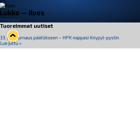
VS
Lukko — Ilves
Osta liput
Tuoreimmat uutiset
33. Pitsiturnaus päätökseen – HPK nappasi Knypyl-pystin
Lue juttu »
Otteluliput juhlakaudelle 26–27 nyt myynnissä!
Lue juttu »
Kiekko-Espoo voittaa historian ensimmäisen naisten
Pitsiturnauksen
Lue juttu »
Pitsiturnauksen päiväliput on loppuunmyyty – Pitsitunnelmaan
pääset myös Marina Vistan terassilla
Lue juttu »
Lukko ja pirkanmaalainen vaatevalmistaja Nousu yhteistyöhön
Lue juttu »
Seuraa Lukkoa somessa