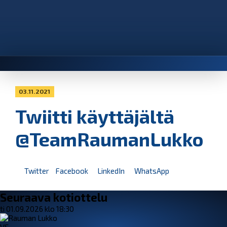
03.11.2021
Twiitti käyttäjältä
@TeamRaumanLukko
Twitter
Facebook
LinkedIn
WhatsApp
Seuraava kotiottelu
ti 01.09.2026 klo 18:30