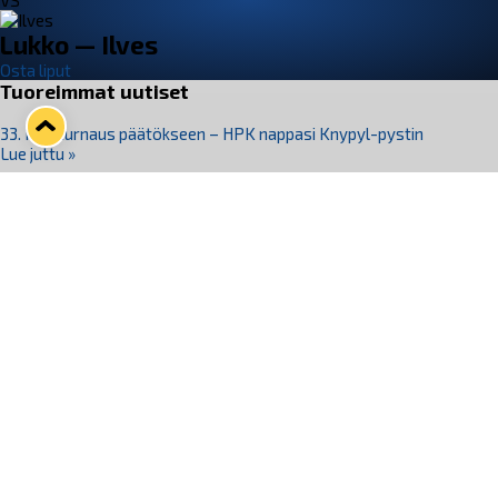
VS
Lukko — Ilves
Osta liput
Tuoreimmat uutiset
33. Pitsiturnaus päätökseen – HPK nappasi Knypyl-pystin
Lue juttu »
Otteluliput juhlakaudelle 26–27 nyt myynnissä!
Lue juttu »
Kiekko-Espoo voittaa historian ensimmäisen naisten
Pitsiturnauksen
Lue juttu »
Pitsiturnauksen päiväliput on loppuunmyyty – Pitsitunnelmaan
pääset myös Marina Vistan terassilla
Lue juttu »
Lukko ja pirkanmaalainen vaatevalmistaja Nousu yhteistyöhön
Lue juttu »
Seuraa Lukkoa somessa