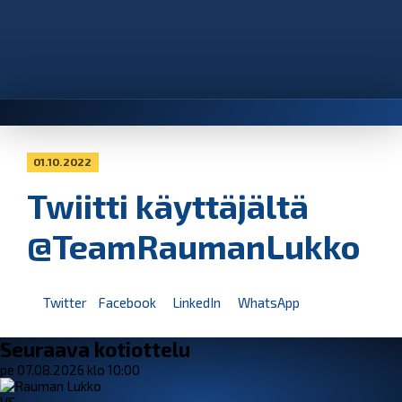
01.10.2022
Twiitti käyttäjältä
@TeamRaumanLukko
Twitter
Facebook
LinkedIn
WhatsApp
Seuraava kotiottelu
pe 07.08.2026 klo 10:00