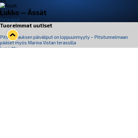
VS
Lukko — Ässät
Osta liput
Tuoreimmat uutiset
Pitsiturnauksen päiväliput on loppuunmyyty – Pitsitunnelmaan
pääset myös Marina Vistan terassilla
Lue juttu »
Lukko ja pirkanmaalainen vaatevalmistaja Nousu yhteistyöhön
Lue juttu »
Aapo Vanninen Nuorten Leijonien mukana
Lue juttu »
Rauman Lukko Oy on ostanut Marina Vista Oy:n liiketoiminnan
Raumalta
Lue juttu »
Varausviikonloppu oli kiireinen Jakub Florisille
Lue juttu »
Seuraa Lukkoa somessa