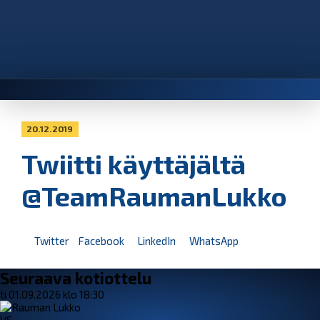
20.12.2019
Twiitti käyttäjältä
@TeamRaumanLukko
Twitter
Facebook
LinkedIn
WhatsApp
Seuraava kotiottelu
ti 01.09.2026 klo 18:30