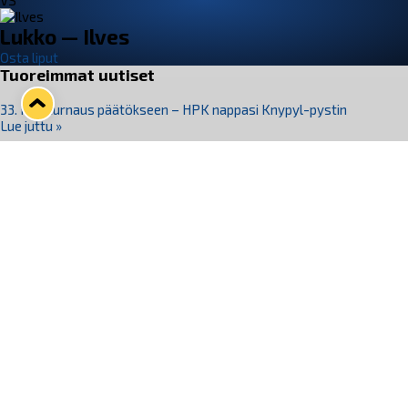
VS
Lukko — Ilves
Osta liput
Tuoreimmat uutiset
33. Pitsiturnaus päätökseen – HPK nappasi Knypyl-pystin
Lue juttu »
Otteluliput juhlakaudelle 26–27 nyt myynnissä!
Lue juttu »
Kiekko-Espoo voittaa historian ensimmäisen naisten
Pitsiturnauksen
Lue juttu »
Pitsiturnauksen päiväliput on loppuunmyyty – Pitsitunnelmaan
pääset myös Marina Vistan terassilla
Lue juttu »
Lukko ja pirkanmaalainen vaatevalmistaja Nousu yhteistyöhön
Lue juttu »
Seuraa Lukkoa somessa