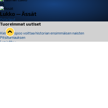
VS
Lukko — Ässät
Osta liput
Tuoreimmat uutiset
Kiekko-Espoo voittaa historian ensimmäisen naisten
Pitsiturnauksen
Lue juttu »
Pitsiturnauksen päiväliput on loppuunmyyty – Pitsitunnelmaan
pääset myös Marina Vistan terassilla
Lue juttu »
Lukko ja pirkanmaalainen vaatevalmistaja Nousu yhteistyöhön
Lue juttu »
Aapo Vanninen Nuorten Leijonien mukana
Lue juttu »
Rauman Lukko Oy on ostanut Marina Vista Oy:n liiketoiminnan
Raumalta
Lue juttu »