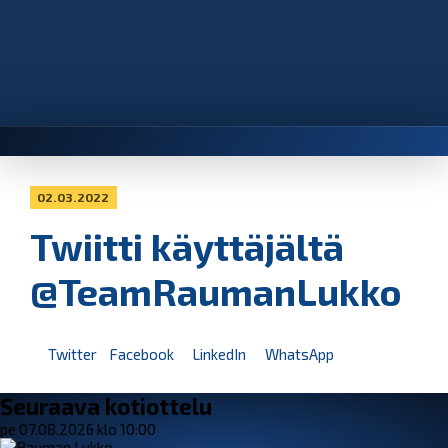
02.03.2022
Twiitti käyttäjältä
@TeamRaumanLukko
Twitter
Facebook
LinkedIn
WhatsApp
Seuraava kotiottelu
pe 07.08.2026 klo 10:00