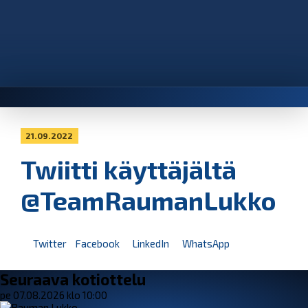
21.09.2022
Twiitti käyttäjältä
@TeamRaumanLukko
Twitter
Facebook
LinkedIn
WhatsApp
Seuraava kotiottelu
pe 07.08.2026 klo 10:00