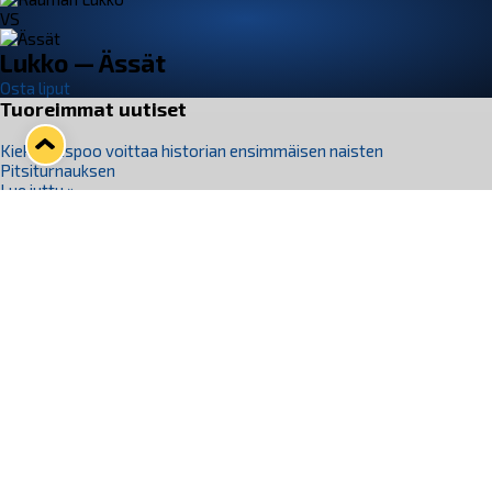
VS
Lukko — Ässät
Osta liput
Tuoreimmat uutiset
Kiekko-Espoo voittaa historian ensimmäisen naisten
Pitsiturnauksen
Lue juttu »
Pitsiturnauksen päiväliput on loppuunmyyty – Pitsitunnelmaan
pääset myös Marina Vistan terassilla
Lue juttu »
Lukko ja pirkanmaalainen vaatevalmistaja Nousu yhteistyöhön
Lue juttu »
Aapo Vanninen Nuorten Leijonien mukana
Lue juttu »
Rauman Lukko Oy on ostanut Marina Vista Oy:n liiketoiminnan
Raumalta
Lue juttu »