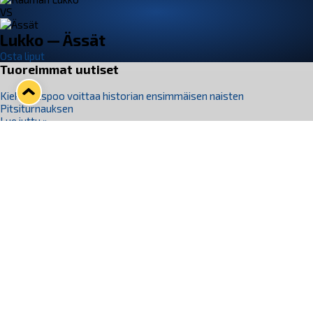
VS
Lukko — Ässät
Osta liput
Tuoreimmat uutiset
Kiekko-Espoo voittaa historian ensimmäisen naisten
Pitsiturnauksen
Lue juttu »
Pitsiturnauksen päiväliput on loppuunmyyty – Pitsitunnelmaan
pääset myös Marina Vistan terassilla
Lue juttu »
Lukko ja pirkanmaalainen vaatevalmistaja Nousu yhteistyöhön
Lue juttu »
Aapo Vanninen Nuorten Leijonien mukana
Lue juttu »
Rauman Lukko Oy on ostanut Marina Vista Oy:n liiketoiminnan
Raumalta
Lue juttu »