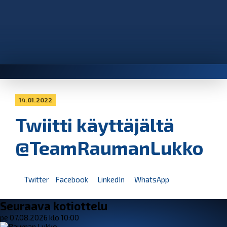
14.01.2022
Twiitti käyttäjältä
@TeamRaumanLukko
Twitter
Facebook
LinkedIn
WhatsApp
Seuraava kotiottelu
pe 07.08.2026 klo 10:00