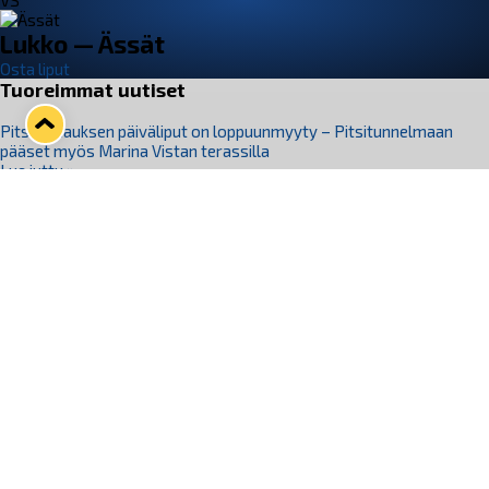
VS
Lukko — Ässät
Osta liput
Tuoreimmat uutiset
Pitsiturnauksen päiväliput on loppuunmyyty – Pitsitunnelmaan
pääset myös Marina Vistan terassilla
Lue juttu »
Lukko ja pirkanmaalainen vaatevalmistaja Nousu yhteistyöhön
Lue juttu »
Aapo Vanninen Nuorten Leijonien mukana
Lue juttu »
Rauman Lukko Oy on ostanut Marina Vista Oy:n liiketoiminnan
Raumalta
Lue juttu »
Varausviikonloppu oli kiireinen Jakub Florisille
Lue juttu »
Seuraa Lukkoa somessa