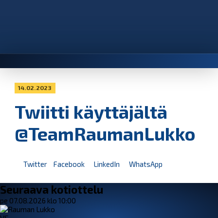
14.02.2023
Twiitti käyttäjältä
@TeamRaumanLukko
Twitter
Facebook
LinkedIn
WhatsApp
Seuraava kotiottelu
pe 07.08.2026 klo 10:00