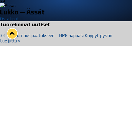
VS
Lukko — Ässät
Osta liput
Tuoreimmat uutiset
33. Pitsiturnaus päätökseen – HPK nappasi Knypyl-pystin
Lue juttu »
Otteluliput juhlakaudelle 26–27 nyt myynnissä!
Lue juttu »
Kiekko-Espoo voittaa historian ensimmäisen naisten
Pitsiturnauksen
Lue juttu »
Pitsiturnauksen päiväliput on loppuunmyyty – Pitsitunnelmaan
pääset myös Marina Vistan terassilla
Lue juttu »
Lukko ja pirkanmaalainen vaatevalmistaja Nousu yhteistyöhön
Lue juttu »
Seuraa Lukkoa somessa