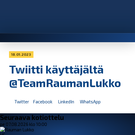
18.01.2023
Twiitti käyttäjältä
@TeamRaumanLukko
Twitter
Facebook
LinkedIn
WhatsApp
Seuraava kotiottelu
pe 07.08.2026 klo 10:00