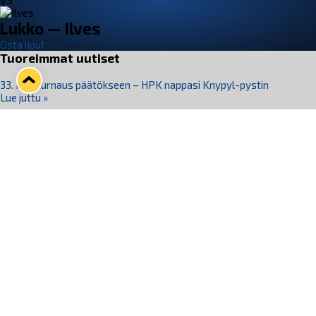
VS
Lukko — Ilves
Osta liput
Tuoreimmat uutiset
33. Pitsiturnaus päätökseen – HPK nappasi Knypyl-pystin
Lue juttu »
Otteluliput juhlakaudelle 26–27 nyt myynnissä!
Lue juttu »
Kiekko-Espoo voittaa historian ensimmäisen naisten
Pitsiturnauksen
Lue juttu »
Pitsiturnauksen päiväliput on loppuunmyyty – Pitsitunnelmaan
pääset myös Marina Vistan terassilla
Lue juttu »
Lukko ja pirkanmaalainen vaatevalmistaja Nousu yhteistyöhön
Lue juttu »
Seuraa Lukkoa somessa