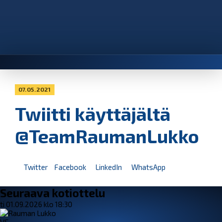
07.05.2021
Twiitti käyttäjältä
@TeamRaumanLukko
Twitter
Facebook
LinkedIn
WhatsApp
Seuraava kotiottelu
ti 01.09.2026 klo 18:30