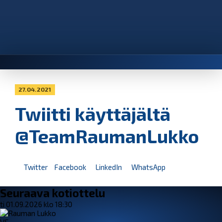
27.04.2021
Twiitti käyttäjältä
@TeamRaumanLukko
Twitter
Facebook
LinkedIn
WhatsApp
Seuraava kotiottelu
ti 01.09.2026 klo 18:30