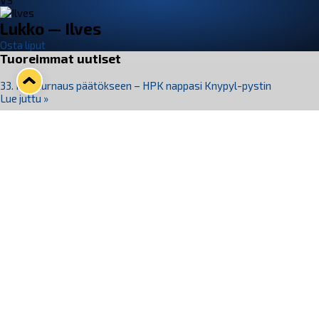
VS
Lukko — Ilves
Osta liput
Tuoreimmat uutiset
33. Pitsiturnaus päätökseen – HPK nappasi Knypyl-pystin
Lue juttu »
Otteluliput juhlakaudelle 26–27 nyt myynnissä!
Lue juttu »
Kiekko-Espoo voittaa historian ensimmäisen naisten
Pitsiturnauksen
Lue juttu »
Pitsiturnauksen päiväliput on loppuunmyyty – Pitsitunnelmaan
pääset myös Marina Vistan terassilla
Lue juttu »
Lukko ja pirkanmaalainen vaatevalmistaja Nousu yhteistyöhön
Lue juttu »
Seuraa Lukkoa somessa