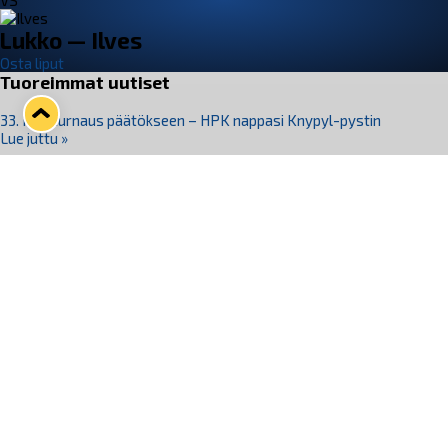
VS
Lukko — Ilves
Osta liput
Tuoreimmat uutiset
33. Pitsiturnaus päätökseen – HPK nappasi Knypyl-pystin
Lue juttu »
Otteluliput juhlakaudelle 26–27 nyt myynnissä!
Lue juttu »
Kiekko-Espoo voittaa historian ensimmäisen naisten
Pitsiturnauksen
Lue juttu »
Pitsiturnauksen päiväliput on loppuunmyyty – Pitsitunnelmaan
pääset myös Marina Vistan terassilla
Lue juttu »
Lukko ja pirkanmaalainen vaatevalmistaja Nousu yhteistyöhön
Lue juttu »
Seuraa Lukkoa somessa