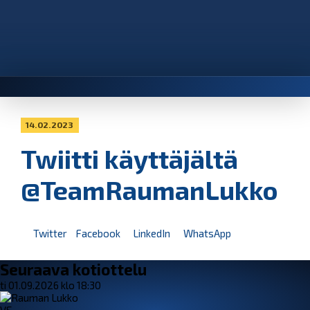
14.02.2023
Twiitti käyttäjältä
@TeamRaumanLukko
Twitter
Facebook
LinkedIn
WhatsApp
Seuraava kotiottelu
ti 01.09.2026 klo 18:30