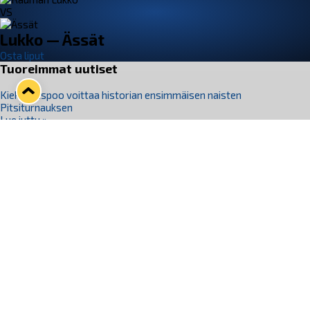
VS
Lukko — Ässät
Osta liput
Tuoreimmat uutiset
Kiekko-Espoo voittaa historian ensimmäisen naisten
Pitsiturnauksen
Lue juttu »
Pitsiturnauksen päiväliput on loppuunmyyty – Pitsitunnelmaan
pääset myös Marina Vistan terassilla
Lue juttu »
Lukko ja pirkanmaalainen vaatevalmistaja Nousu yhteistyöhön
Lue juttu »
Aapo Vanninen Nuorten Leijonien mukana
Lue juttu »
Rauman Lukko Oy on ostanut Marina Vista Oy:n liiketoiminnan
Raumalta
Lue juttu »