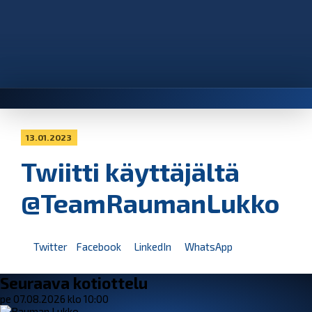
13.01.2023
Twiitti käyttäjältä
@TeamRaumanLukko
Twitter
Facebook
LinkedIn
WhatsApp
Seuraava kotiottelu
pe 07.08.2026 klo 10:00