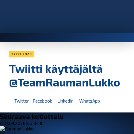
27.03.2023
Twiitti käyttäjältä
@TeamRaumanLukko
Twitter
Facebook
LinkedIn
WhatsApp
Seuraava kotiottelu
ti 01.09.2026 klo 18:30