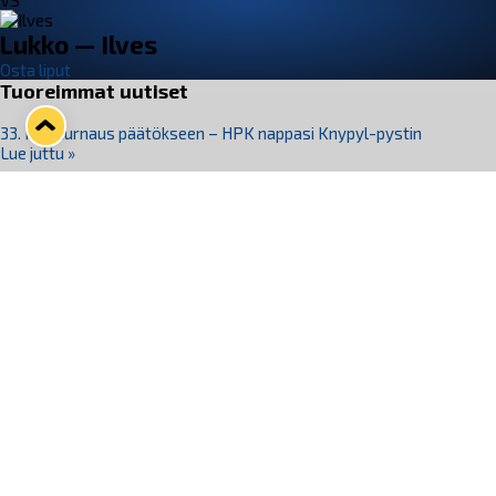
VS
Lukko — Ilves
Osta liput
Tuoreimmat uutiset
33. Pitsiturnaus päätökseen – HPK nappasi Knypyl-pystin
Lue juttu »
Otteluliput juhlakaudelle 26–27 nyt myynnissä!
Lue juttu »
Kiekko-Espoo voittaa historian ensimmäisen naisten
Pitsiturnauksen
Lue juttu »
Pitsiturnauksen päiväliput on loppuunmyyty – Pitsitunnelmaan
pääset myös Marina Vistan terassilla
Lue juttu »
Lukko ja pirkanmaalainen vaatevalmistaja Nousu yhteistyöhön
Lue juttu »
Seuraa Lukkoa somessa