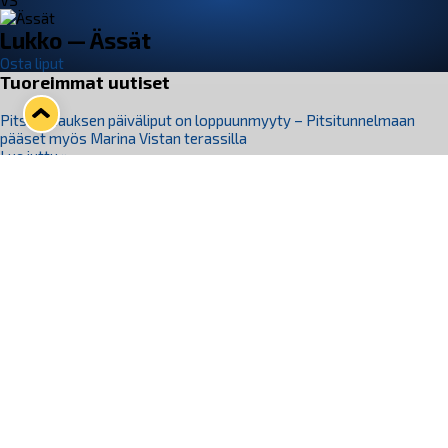
VS
Lukko — Ässät
Osta liput
Tuoreimmat uutiset
Pitsiturnauksen päiväliput on loppuunmyyty – Pitsitunnelmaan
pääset myös Marina Vistan terassilla
Lue juttu »
Lukko ja pirkanmaalainen vaatevalmistaja Nousu yhteistyöhön
Lue juttu »
Aapo Vanninen Nuorten Leijonien mukana
Lue juttu »
Rauman Lukko Oy on ostanut Marina Vista Oy:n liiketoiminnan
Raumalta
Lue juttu »
Varausviikonloppu oli kiireinen Jakub Florisille
Lue juttu »
Seuraa Lukkoa somessa