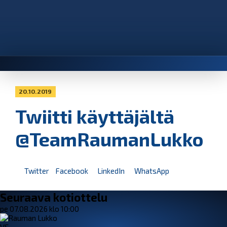
20.10.2019
Twiitti käyttäjältä
@TeamRaumanLukko
Twitter
Facebook
LinkedIn
WhatsApp
Seuraava kotiottelu
pe 07.08.2026 klo 10:00