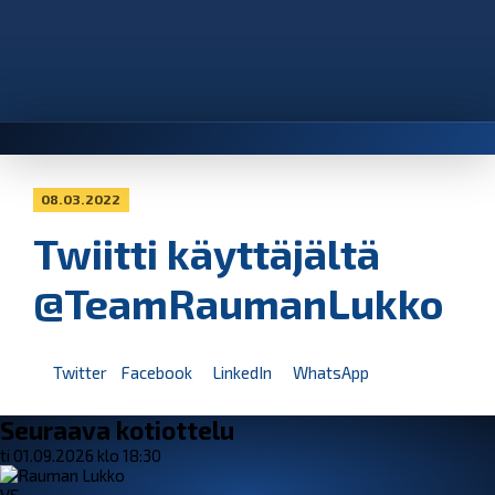
08.03.2022
Twiitti käyttäjältä
@TeamRaumanLukko
Twitter
Facebook
LinkedIn
WhatsApp
Seuraava kotiottelu
ti 01.09.2026 klo 18:30