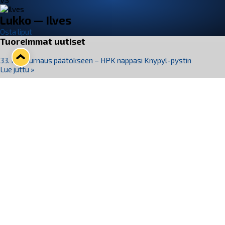
VS
Lukko — Ilves
Osta liput
Tuoreimmat uutiset
33. Pitsiturnaus päätökseen – HPK nappasi Knypyl-pystin
Lue juttu »
Otteluliput juhlakaudelle 26–27 nyt myynnissä!
Lue juttu »
Kiekko-Espoo voittaa historian ensimmäisen naisten
Pitsiturnauksen
Lue juttu »
Pitsiturnauksen päiväliput on loppuunmyyty – Pitsitunnelmaan
pääset myös Marina Vistan terassilla
Lue juttu »
Lukko ja pirkanmaalainen vaatevalmistaja Nousu yhteistyöhön
Lue juttu »
Seuraa Lukkoa somessa